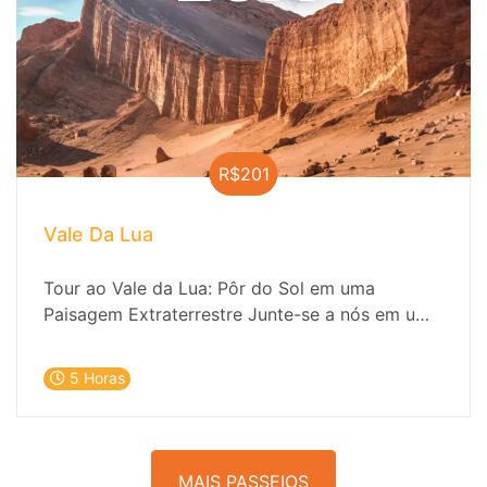
R$201
Vale Da Lua
Tour ao Vale da Lua: Pôr do Sol em uma
Paisagem Extraterrestre Junte-se a nós em uma
emocionante viagem ao Vale da Lua, um lugar
que parece saído de outro planeta. Este passeio
5 Horas
oferece a oportunidade de explorar paisagens
impressionantes e descobrir a geologia e a
arqueologia únicas da região.
MAIS PASSEIOS