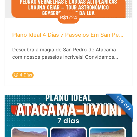
R$1724
Plano Ideal 4 Dias 7 Passeios Em San Pedro D
Descubra a magia de San Pedro de Atacama
com nossos passeios incríveis! Convidamos
você para uma emocionante viagem de 4 dias
pelos tesouros naturais e culturais de San Pedro
4 Días
de Atacama. Explore a magia do deserto, os
céus estrelados e as tradições milenares que
tornam este lugar único no mundo.
14% OFF