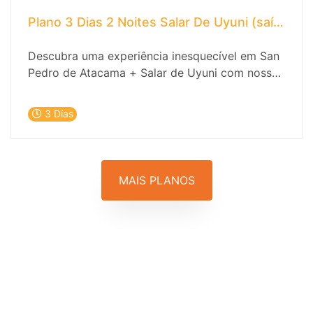
Plano 3 Dias 2 Noites Salar De Uyuni (saída E
Descubra uma experiência inesquecível em San
Pedro de Atacama + Salar de Uyuni com nossa
incrível oferta de hospedagem e passeios
emocionantes! Está pronto para se mergulhar
3 Días
na beleza única do deserto? Não procure mais
e reserve sua aventura agora mesmo!
MAIS PLANOS