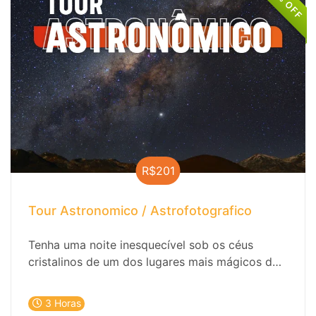
14% OFF
R$201
Tour Astronomico / Astrofotografico
Tenha uma noite inesquecível sob os céus
cristalinos de um dos lugares mais mágicos do
planeta. Junte-se a nós em uma jornada
fascinante através da vastidão do universo,
3 Horas
onde a beleza e a maravilha se entrelaçam em