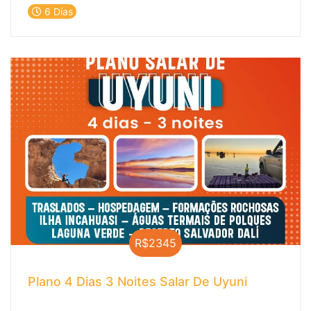
céus estrelados e as tradições milenares que
6 Días
tornam este destino único no mundo.
Experimente a beleza do Valle de la Luna, a
vastidão do Salar de Atacama e as
deslumbrantes lagoas altiplânicas. Reserve
agora e explore um dos destinos mais
fascinantes do planeta!
R$2345
Plano 4 Dias 3 Noites Salar De Uyuni