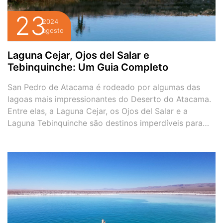
23
2024
agosto
Laguna Cejar, Ojos del Salar e
Tebinquinche: Um Guia Completo
San Pedro de Atacama é rodeado por algumas das
lagoas mais impressionantes do Deserto do Atacama.
Entre elas, a Laguna Cejar, os Ojos del Salar e a
Laguna Tebinquinche são destinos imperdíveis para
quem deseja explorar as belezas naturais da região.
Este guia completo oferece todas as informações que
você precisa para aproveitar ao máximo […]