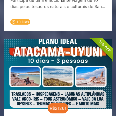
Participe de uma emocionante viagem de 10
dias pelos tesouros naturais e culturais de San
Pedro de Atacama. Descubra a magia do
deserto, os céus estrelados e as tradições
10 Dias
milenares que tornam este destino único no
mundo. Experimente a beleza do Valle de la
Luna, a vastidão do Salar de Atacama e as
11% OFF
deslumbrantes lagoas altiplânicas. Reserve
agora e explore um dos destinos mais
fascinantes do planeta!
R$21261