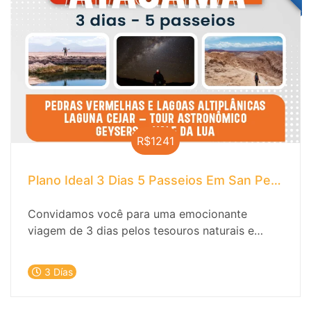
R$1241
Plano Ideal 3 Dias 5 Passeios Em San Pedro D
Convidamos você para uma emocionante
viagem de 3 dias pelos tesouros naturais e
culturais de San Pedro de Atacama. Descubra a
magia do deserto, os céus estrelados e as
3 Días
tradições milenares que fazem deste lugar um
destino único no mundo.