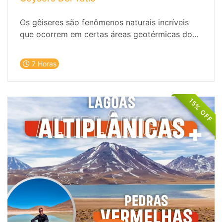
Os gêiseres são fenômenos naturais incríveis
que ocorrem em certas áreas geotérmicas do
mundo, como o Gêiser del Tatio em San Pedro
de Atacama. Essas maravilhas naturais se
7 Horas
originam quando a água subterrânea quente
entra em contato com rochas vulcânicas e
magma, criando uma combinação de pressão e
15% OFF
temperatura que provoca a expulsão
intermitente de água e vapor para a superfície.
O resultado é uma espetacular exibição de
colunas de água quente e vapor que se elevam
no ar, acompanhadas por sons e jatos
impressionantes. A visita aos gêiseres não só
permite testemunhar esse espetáculo
impressionante, mas também experimentar a
energia geotérmica da Terra e apreciar sua
beleza natural em um ambiente único.