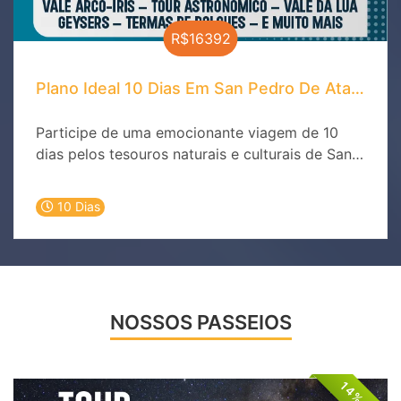
R$16392
Plano Ideal 10 Dias Em San Pedro De Atacama 
Participe de uma emocionante viagem de 10
dias pelos tesouros naturais e culturais de San
Pedro de Atacama. Descubra a magia do
deserto, os céus estrelados e as tradições
10 Dias
milenares que tornam este destino único no
mundo. Experimente a beleza do Valle de la
Luna, a vastidão do Salar de Atacama e as
deslumbrantes lagoas altiplânicas. Reserve
agora e explore um dos destinos mais
NOSSOS PASSEIOS
fascinantes do planeta!