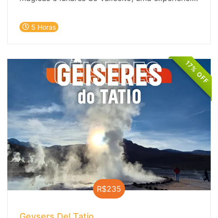
inesquecível que combina a beleza natural com
um toque de história intrigante.
5 Horas
17% OFF
R$235
Geysers Del Tatio