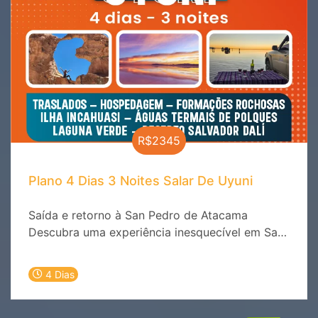
R$2345
Plano 4 Dias 3 Noites Salar De Uyuni
Saída e retorno à San Pedro de Atacama
Descubra uma experiência inesquecível em San
Pedro de Atacama + Salar de Uyuni com nossa
incrível oferta de hospedagem e passeios
4 Dias
emocionantes! Está pronto para se mergulhar
na beleza única do deserto? Não procure mais
e reserve sua aventura agora mesmo!