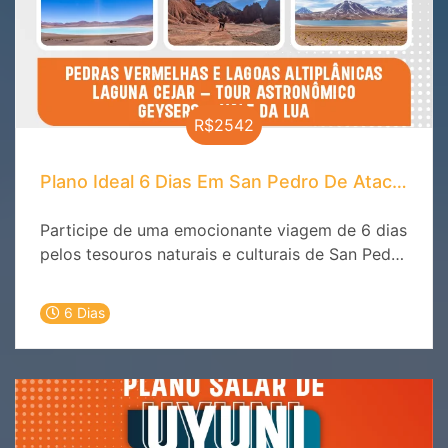
R$2542
Plano Ideal 6 Dias Em San Pedro De Atacama
Participe de uma emocionante viagem de 6 dias
pelos tesouros naturais e culturais de San Pedro
de Atacama. Descubra a magia do deserto, os
céus estrelados e as tradições milenares que
6 Dias
tornam este destino único no mundo.
Experimente a beleza do Valle de la Luna, a
vastidão do Salar de Atacama e as
deslumbrantes lagoas altiplânicas. Reserve
agora e explore um dos destinos mais
fascinantes do planeta!