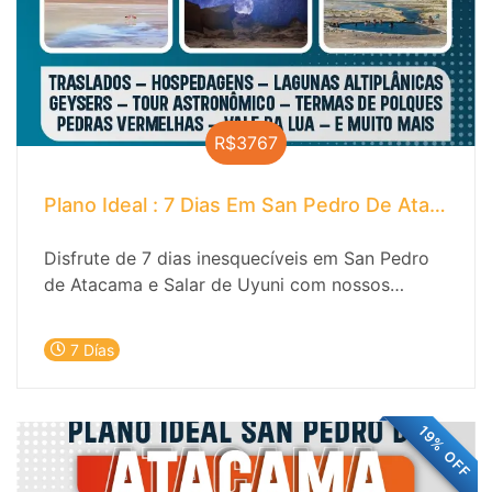
R$3767
Plano Ideal : 7 Dias Em San Pedro De Atacama 
Disfrute de 7 dias inesquecíveis em San Pedro
de Atacama e Salar de Uyuni com nossos
melhores passeios. Explore o fascinante Vale da
Lua, contemple o amanhecer nos
7 Días
impressionantes Gêiseres del Tatio e relaxe nas
cristalinas Lagunas Baltinache. À noite,
mergulhe no Tour Astrofotográfico sob um dos
19% OFF
céus mais limpos do mundo. Uma experiência
única no deserto de Atacama!