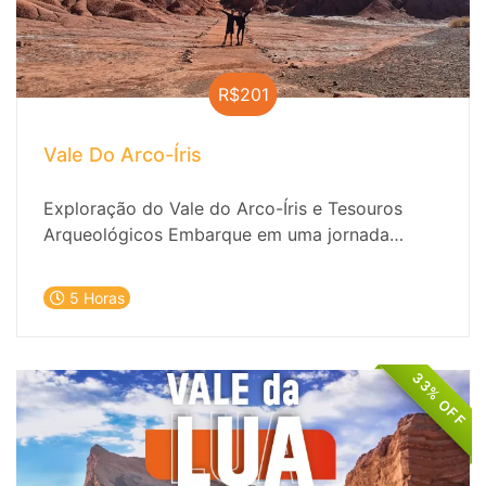
R$201
Vale Do Arco-Íris
Exploração do Vale do Arco-Íris e Tesouros
Arqueológicos Embarque em uma jornada
inesquecível para descobrir as camadas
coloridas e a riqueza arqueológica do deserto
5 Horas
do Atacama.
33% OFF