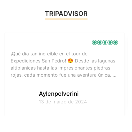
TRIPADVISOR
Expediciones San Pedro exceeded all
expectations, thanks to their exceptional guides
and unparalleled attention to detail. The
knowledgeable guides not only showcased the
stunning landscapes of San Pedro de Atacama
but also shared insightful stories about the
Guide26929331027
region's history and culture. Their passion for
6 de marzo de 2024
the area was contagious, creating an immersive
and enriching experience. The agency's
attention to every detail, from seamless
logistics to personalized service, made the
journey truly memorable. Whether navigating