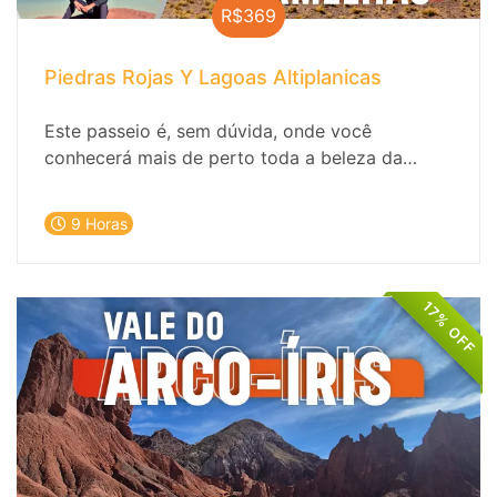
R$369
Piedras Rojas Y Lagoas Altiplanicas
Este passeio é, sem dúvida, onde você
conhecerá mais de perto toda a beleza da
região de Atacama. As lagunas são um paraíso
para os flamingos e outras aves, tão belas
9 Horas
quanto os oásis da flora local.
17% OFF