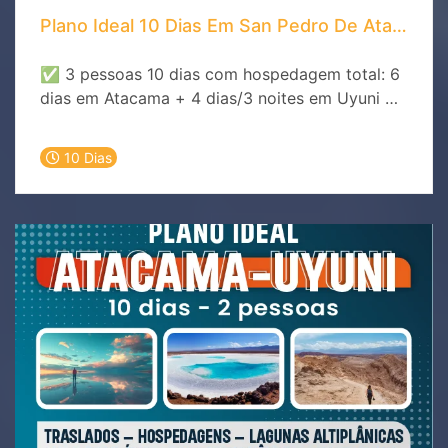
Plano Ideal 10 Dias Em San Pedro De Atacama 
✅ 3 pessoas 10 dias com hospedagem total: 6
dias em Atacama + 4 dias/3 noites em Uyuni 🗣️
Guias experientes (Espanhol, Inglês, Português)
🚐 Pick-up na sua hospedagem (zona urbana)
10 Dias
🥐 Café da manhã ou coquetéis inclusos
conforme o tour 📅 Reprogramação sem custo
com 72h de antecedência