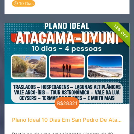
deserto, os céus estrelados e as tradições
10 Dias
milenares que tornam este destino único no
mundo. Experimente a beleza do Valle de la
Luna, a vastidão do Salar de Atacama e as
12% OFF
deslumbrantes lagoas altiplânicas. Reserve
agora e explore um dos destinos mais
fascinantes do planeta!
R$28321
Plano Ideal 10 Dias Em San Pedro De Atacama 