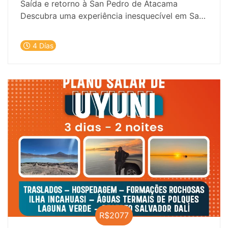
Saída e retorno à San Pedro de Atacama
Descubra uma experiência inesquecível em San
Pedro de Atacama + Salar de Uyuni com nossa
incrível oferta de hospedagem e passeios
4 Días
emocionantes! Está pronto para se mergulhar
na beleza única do deserto? Não procure mais
e reserve sua aventura agora mesmo!
R$2077