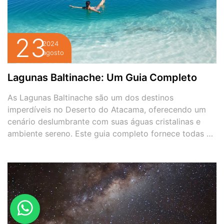
23
2024
agosto
Lagunas Baltinache: Um Guia Completo
As Lagunas Baltinache são um dos destinos
imperdíveis no Deserto do Atacama, oferecendo um
cenário deslumbrante com suas águas cristalinas e
ambiente sereno. Este guia completo fornece todas as
informações que você precisa para aproveitar ao
máximo sua visita às Lagunas Baltinache. 1. Sobre as
Lagunas Baltinache As Lagunas Baltinache são um
conjunto de sete […]