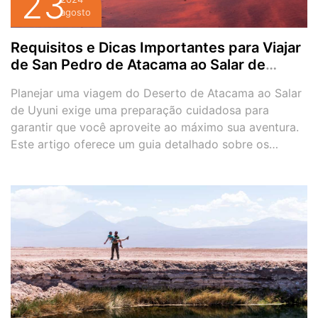
23
2024
agosto
Requisitos e Dicas Importantes para Viajar
de San Pedro de Atacama ao Salar de
Uyuni
Planejar uma viagem do Deserto de Atacama ao Salar
de Uyuni exige uma preparação cuidadosa para
garantir que você aproveite ao máximo sua aventura.
Este artigo oferece um guia detalhado sobre os
principais requisitos e dicas para sua viagem, desde a
documentação necessária até cuidados específicos
com saúde e conforto. Documentação Necessária 1.
Passaporte Verificação […]