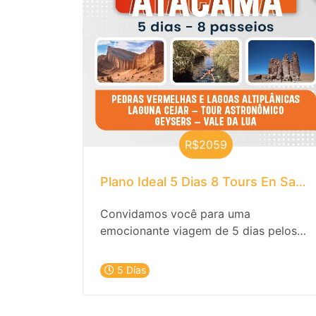
altiplânicas. Reserve agora e explore
um dos destinos mais fascinantes do
planeta!
R$2059
Plano Ideal 5 Dias 8 Tours En
Convidamos você para uma
emocionante viagem de 5 dias pelos
tesouros naturais e culturais de San
Pedro de Atacama. Descubra a magia
5 Días
do deserto, os céus estrelados e as
tradições milenares que tornam este
lugar único no mundo.