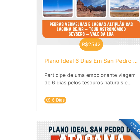
R$2542
Plano Ideal 6 Dias Em San Pedro D
Participe de uma emocionante viagem
de 6 dias pelos tesouros naturais e
culturais de San Pedro de Atacama.
Descubra a magia do deserto, os céus
6 Días
estrelados e as tradições milenares
que tornam este destino único no
mundo. Experimente a beleza do Valle
17% 
de la Luna, a vastidão do Salar de
Atacama e as deslumbrantes lagoas