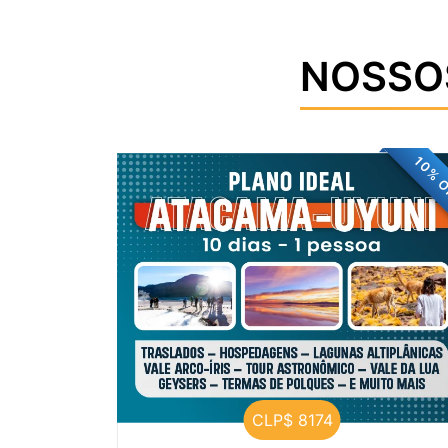
NOSSO
10% 
CLP$ 8174