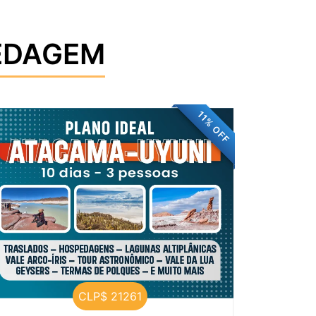
EDAGEM
11% OFF
CLP$ 21261