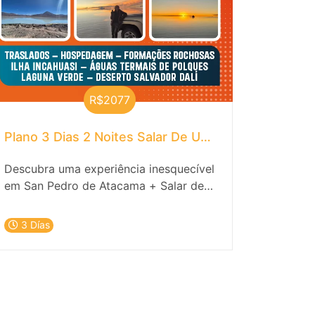
R$2077
Plano 3 Dias 2 Noites Salar De Uyuni (saída Em Sa
Descubra uma experiência inesquecível
em San Pedro de Atacama + Salar de
Uyuni com nossa incrível oferta de
hospedagem e passeios emocionantes!
3 Días
Está pronto para se mergulhar na
beleza única do deserto? Não procure
mais e reserve sua aventura agora
mesmo!