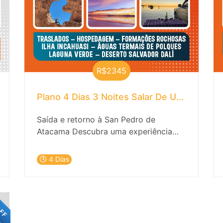
R$2345
e Atacama
Plano 4 Dias 3 Noites Salar De Uyuni
Saída e retorno à San Pedro de
Atacama Descubra uma experiência
inesquecível em San Pedro de Atacama
+ Salar de Uyuni com nossa incrível
4 Días
oferta de hospedagem e passeios
emocionantes! Está pronto para se
mergulhar na beleza única do deserto?
OFF
Não procure mais e reserve sua
aventura agora mesmo!