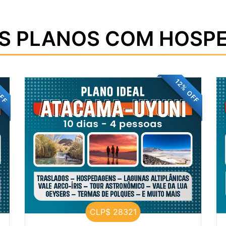
S PLANOS COM HOSP
OFF
12% OFF
CLP$ 28321