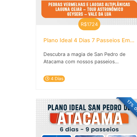
R$1724
Plano Ideal 4 Dias 7 Passeios Em 
Descubra a magia de San Pedro de
Atacama com nossos passeios
incríveis! Convidamos você para uma
emocionante viagem de 4 dias pelos
4 Días
tesouros naturais e culturais de San
Pedro de Atacama. Explore a magia do
deserto, os céus estrelados e as
17% 
tradições milenares que tornam este
lugar único no mundo.