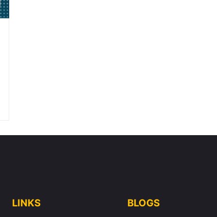
De Atacama E No Salar De Uyuni
LINKS
BLOGS