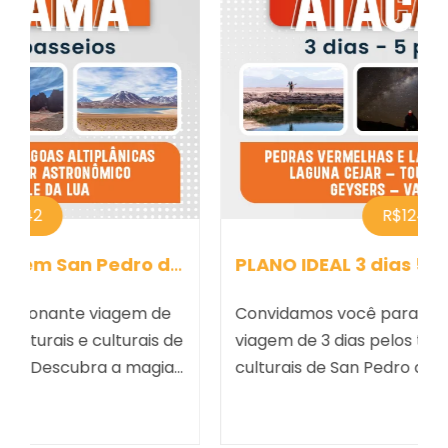
R$1241
de Atacama
PLANO IDEAL 3 dias 5 PASSEIOS em San P
Convidamos você para uma emocionante
e
viagem de 3 dias pelos tesouros naturais e
culturais de San Pedro de Atacama.
Descubra a magia do deserto, os céus
3 Días
estrelados e as tradições milenares que