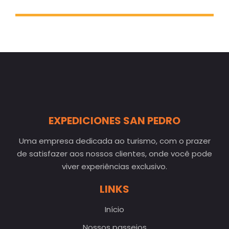
fazem deste lugar um destino único no
mundo.
EXPEDICIONES SAN PEDRO
Uma empresa dedicada ao turismo, com o prazer
de satisfazer aos nossos clientes, onde você pode
viver experiências exclusivo.
LINKS
Início
Nossos passeios