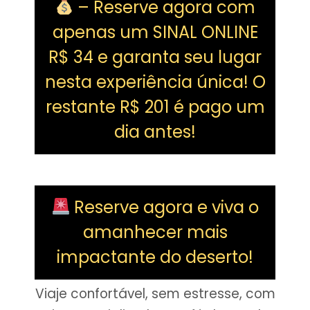
– Reserve agora com
apenas um SINAL ONLINE
R$ 34 e garanta seu lugar
nesta experiência única! O
restante R$ 201 é pago um
dia antes!
Reserve agora e viva o
amanhecer mais
impactante do deserto!
Viaje confortável, sem estresse, com