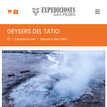
I
r
0
a
l
c
GEYSERS DEL TATIO
o
n
>
Expediciones
>
Geysers del Tatio
t
e
n
i
d
o