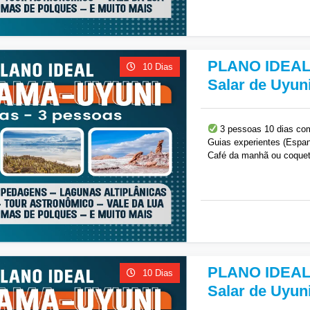
R$
32,021
PLANO IDEAL 
10 Dias
Salar de Uyun
3 pessoas 10 dias com
Guias experientes (Espan
Café da manhã ou coquet
antecedência
R$
24,008
PLANO IDEAL 
10 Dias
Salar de Uyun