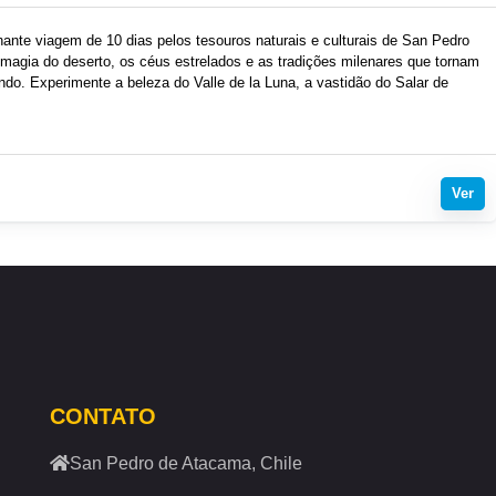
ante viagem de 10 dias pelos tesouros naturais e culturais de San Pedro
agia do deserto, os céus estrelados e as tradições milenares que tornam
ndo. Experimente a beleza do Valle de la Luna, a vastidão do Salar de
es lagoas altiplânicas. Reserve agora e explore um dos destinos mais
Ver
CONTATO
San Pedro de Atacama, Chile