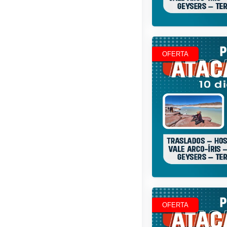
28,321
OFERTA
R$
21,261
OFERTA