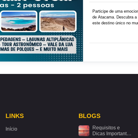
Participe de uma emocion
de Atacama. Descubra a m
este destino único no mu
Atacama e as deslumbrant
fascinantes do planeta!
R$
16,392
LINKS
BLOGS
Requisitos e
Início
Dicas Importantes