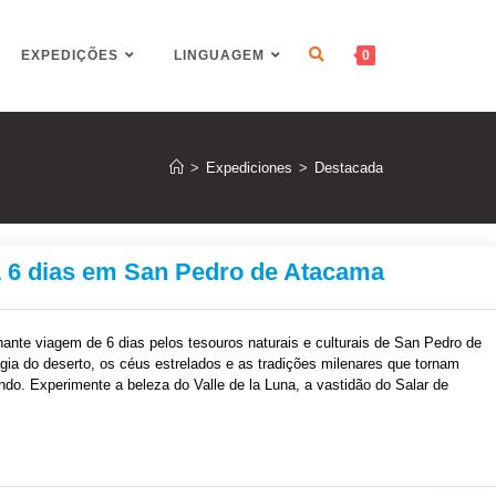
EXPEDIÇÕES
LINGUAGEM
0
>
Expediciones
>
Destacada
6 dias em San Pedro de Atacama
ante viagem de 6 dias pelos tesouros naturais e culturais de San Pedro de
a do deserto, os céus estrelados e as tradições milenares que tornam
ndo. Experimente a beleza do Valle de la Luna, a vastidão do Salar de
es lagoas altiplânicas. Reserve agora e explore um dos destinos mais