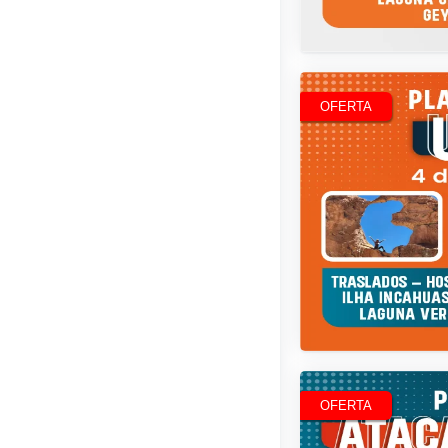
2,542
OFERTA
R$
2,345
OFERTA