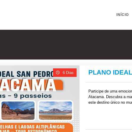
INÍCIO
PLANO IDEAL 
6 Dias
Participe de uma emocion
Atacama. Descubra a magi
este destino único no mu
Atacama e as deslumbrant
fascinantes do planeta!
R$
3,046