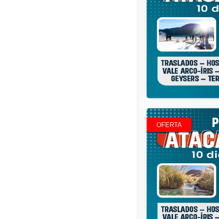
R$
8,174
OFERTA
R$