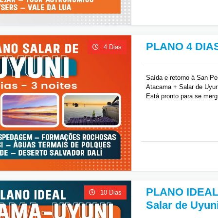
PLANO 4 DIA
4 Dias
Saída e retorno à San P
Atacama + Salar de Uyun
Está pronto para se merg
agora mesmo!
R$
2,345
PLANO IDEAL 
10 Dias
Salar de Uyun