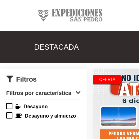
Ir
al
contenido
DESTACADA
Filtros
OFERTA
Filtros por característica
Desayuno
Desayuno y almuerzo
R$