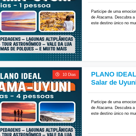
Participe de uma emocion
de Atacama. Descubra a m
este destino único no mu
Atacama e as deslumbrant
fascinantes do planeta!
R$
9,040
PLANO IDEAL 
10 Dias
Salar de Uyun
Participe de uma emocion
de Atacama. Descubra a m
este destino único no mu
Atacama e as deslumbrant
fascinantes do planeta!